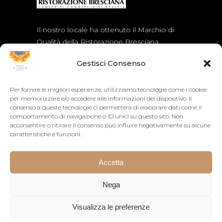
Il nostro locale ha ottenuto il Marchio di
Qualità della Ristorazione Bresciana
assegnato dalla Camera di Commercio di
Gestisci Consenso
Brescia.
Per fornire le migliori esperienze, utilizziamo tecnologie come i cookie
ORARI
per memorizzare e/o accedere alle informazioni del dispositivo. Il
consenso a queste tecnologie ci permetterà di elaborare dati come il
comportamento di navigazione o ID unici su questo sito. Non
Orario continuato dalle 12:00 alle 24:00
acconsentire o ritirare il consenso può influire negativamente su alcune
La cucina chiude alle 22:30
caratteristiche e funzioni.
Accetta
Nega
Visualizza le preferenze