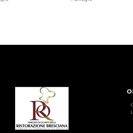
O
O
L