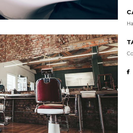
C
Ha
T
Co