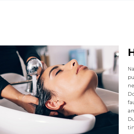
Na
pu
ne
Do
fa
am
Du
ti