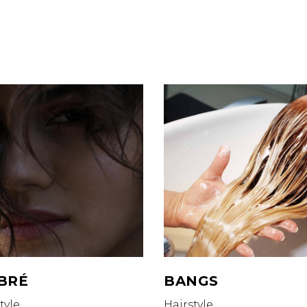
BRÉ
BANGS
tyle
Hairstyle