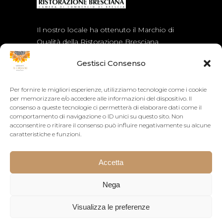
Il nostro locale ha ottenuto il Marchio di
Qualità della Ristorazione Bresciana
assegnato dalla Camera di Commercio di
Gestisci Consenso
Brescia.
Per fornire le migliori esperienze, utilizziamo tecnologie come i cookie
ORARI
per memorizzare e/o accedere alle informazioni del dispositivo. Il
consenso a queste tecnologie ci permetterà di elaborare dati come il
comportamento di navigazione o ID unici su questo sito. Non
Orario continuato dalle 12:00 alle 24:00
acconsentire o ritirare il consenso può influire negativamente su alcune
La cucina chiude alle 22:30
caratteristiche e funzioni.
Accetta
Nega
Visualizza le preferenze