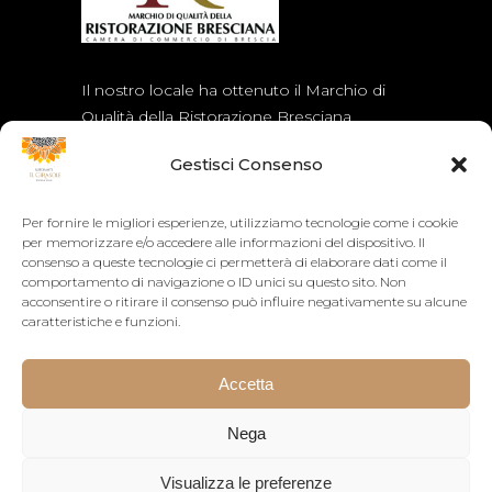
Il nostro locale ha ottenuto il Marchio di
Qualità della Ristorazione Bresciana
assegnato dalla Camera di Commercio di
Gestisci Consenso
Brescia.
Per fornire le migliori esperienze, utilizziamo tecnologie come i cookie
ORARI
per memorizzare e/o accedere alle informazioni del dispositivo. Il
consenso a queste tecnologie ci permetterà di elaborare dati come il
comportamento di navigazione o ID unici su questo sito. Non
Orario continuato dalle 12:00 alle 24:00
acconsentire o ritirare il consenso può influire negativamente su alcune
La cucina chiude alle 22:30
caratteristiche e funzioni.
Accetta
Nega
Visualizza le preferenze